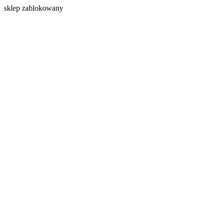
s
klep zablokowany